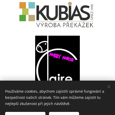
Používáme cookies, abychom zajistili správné fungování a
bezpečnost našich stránek. Tím vám můžeme zajistit tu
nejlepší zkušenost při jejich návštěvě.
Česká Hobby Horsing Asociace | Všechna práva vyhrazena 2025