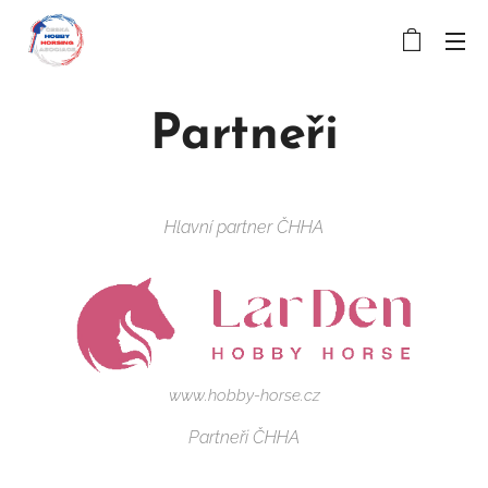
Partneři
Hlavní partner ČHHA
www.hobby-horse.cz
Partneři ČHHA