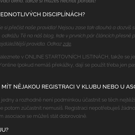
vací okno, takže si můžeš nechat poradit!
JEDNOTLIVÝCH DISCIPLÍNÁCH?
 je si přečíst naše pravidla! Nejsou zase tak dlouhá a dozvíš
 odkážu Tě na náš blog, kde v prvních pár článcích přesně pr
důležitější pravidla. Odkaz
zde
.
ny naleznete v ONLINE STARTOVNÍCH LISTINÁCH, takže se j
/online (pokud nemáš překážky, dají se použít třeba jen pas
 MÍT NĚJAKOU REGISTRACI V KLUBU NEBO U AS
jedny a rozhodně není podmínkou účastnit se těch nejtěžší
se potom zúčastnit nemusíš. Registraci nepotřebuješ žádnou
m asociace se můžeš stát dobrovolně.
JU?