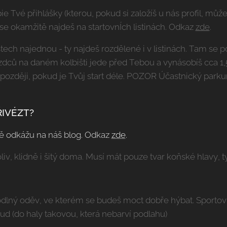
e Tvé přihlášky (kterou, pokud si založíš u nás profil, můž
 se okamžitě najdeš na startovnÍch listinách. Odkaz
zde
.
ech najednou - ty najdeš rozdělené i v listinách. Tam se po
jezdců na daném kolbišti jede před Tebou a vynásobíš cca 1,
 později, pokud je Tvůj start déle. POZOR Účastnický parkur
ŘIVÉZT?
 Tě odkážu na náš blog. Odkaz
zde
.
, klidně i šitý doma. Musí mát pouze tvar koňské hlavy, 
dlný oděv, ve kterém se budeš moct dobře hýbat. Sportovn
bud (do haly takovou, která nebarví podlahu)