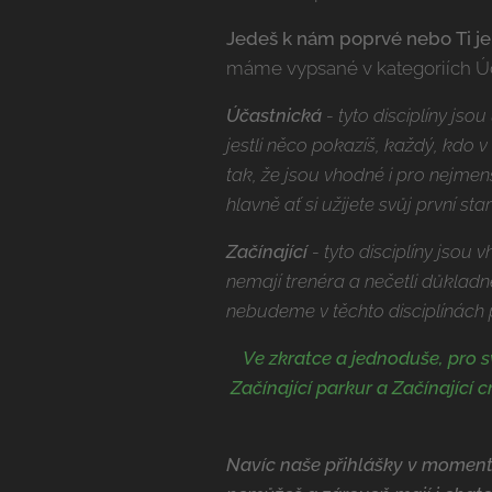
Jedeš k nám poprvé nebo Ti je
máme vypsané v kategoriích Úča
Účastnická
- tyto disciplíny jso
jestli něco pokazíš, každý, kdo v
tak, že jsou vhodné i pro nejmen
hlavně ať si užijete svůj první star
Začínající
- tyto disciplíny jsou
nemají trenéra a nečetli důkladn
nebudeme v těchto disciplínách 
Ve zkratce a jednoduše, pro 
Začínající parkur a Začínající 
Navíc naše přihlášky v momentě