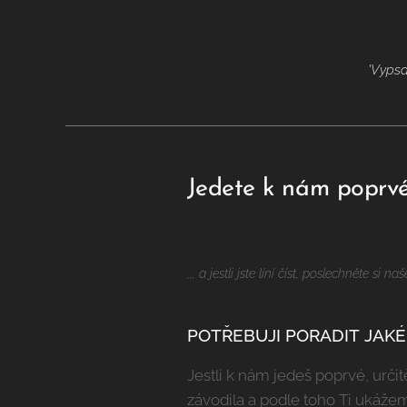
'Vypsa
Jedete k nám poprvé 
,,, a jestli jste líní číst, poslechněte s
POTŘEBUJI PORADIT JAKÉ
Jestli k nám jedeš poprvé, urči
závodila a podle toho Ti ukáže