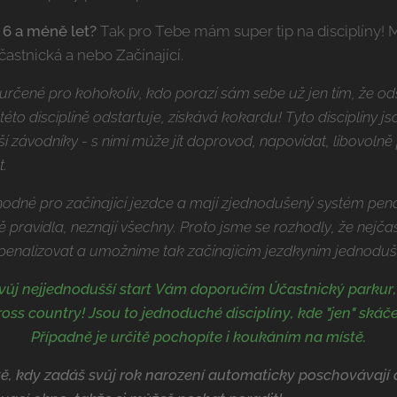
 6 a méně let?
Tak pro Tebe mám super tip na disciplíny! Mr
stnická a nebo Začínající.
u určené pro kohokoliv, kdo porazí sám sebe už jen tím, že od
 této disciplíně odstartuje, získává kokardu! Tyto disciplíny
ší závodníky - s nimi může jít doprovod, napovídat, libovoln
t.
 vhodné pro začínající jezdce a mají zjednodušený systém penal
ě pravidla, neznají všechny. Proto jsme se rozhodly, že nejča
penalizovat a umožníme tak začínajícím jezdkyním jednodušší
svůj nejjednodušší start Vám doporučím Účastnický parkur
cross country! Jsou to jednoduché disciplíny, kde "jen" skáče
Případně je určitě pochopíte i koukáním na místě.
, kdy zadáš svůj rok narození automaticky poschovávají di