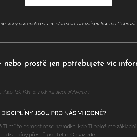
né úlohy naleznete pod každou startovní listinou tlačítko "Zobrazit 
nebo prostě jen potřebujete víc inform
i naše video, kde Vám to v pár minutách přeříkáme :)
 DISCIPLÍNY JSOU PRO NÁS VHODNÉ?
tě Ti může pomoct naše návodka, kde Ti položíme základní dv
me disciplíny přesně pro Tebe. Odkaz
zde
.