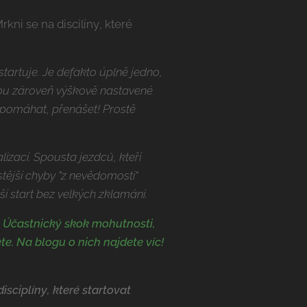
kni se na discilíny, které
startuje. Je defakto úplně jedno,
 jsou zároveň výškově nastavené
ě pomáhat, přenášet! Prostě
izací. Spousta jezdců, kteří
stější chyby "z nevědomosti"
 start bez velkých zklamání.
, Účastnický skok mohutnosti,
te. Na blogu o nich najdete víc!
sciplíny, které startovat