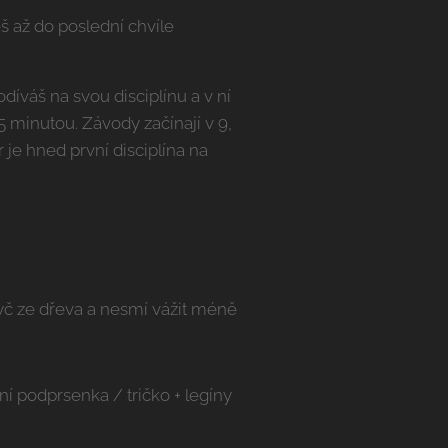
eš až do poslední chvíle
díváš na svou disciplínu a v ní
5 minutou. Závody začínají v 9,
 je hned první disciplína na
tyč ze dřeva a nesmí vážit méně
í podprsenka / tričko + legíny