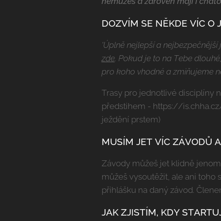
nemůžeš a zároveň mají i chato
DOZVÍM SE NĚKDE VÍC O 
'Úplně nejlepší a nejbezpečnější
zde
.
Pokud je to na Tebe dlouhé,
pro koho vhodné a zmiňujeme nej
Trasy pro jednotlivé disciplí
předstihem - https://is.chha.cz
ježdění prstem)
MUSÍM JET VÍC ZÁVODŮ A
Závody můžeš jet klidně jenom 
můžeš vysoutěžit, ale ani toho 
přihlášku na daný závod. Člene
JAK ZJISTÍM, KDY STARTU