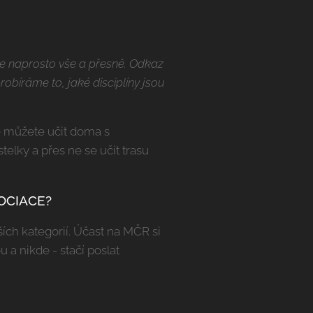
 se naprosto vše a přesně. Odkaz
obíráme to, jaké disciplíny jsou
e můžete učit doma s
telky a přes ne se učit trasu
OCIACE?
ch kategorií. Účast na MČR si
 a nikde - stačí poslat