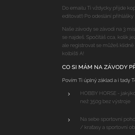
Do emailu Ti vždycky přijde kopi
editovat!) Po odeslání přihlášky
Naše závody se závodí na 3 míst
se najdeš. Spočítáš cca, kolik 
ale registrovat se můžeš klidně
kolbišti A!
CO SI MÁM NA ZÁVODY P
Povím Ti úplný základ a i tady
HOBBY HORSE - jakýkoliv
než 350g bez výstroje
Na sebe sportovní poho
/ kraťasy a sportovní o