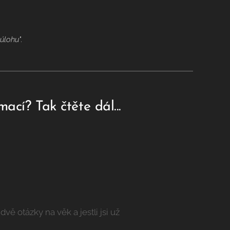
úlohu".
ací? Tak čtěte dál...
ě otázky na věk a jestli jsi už